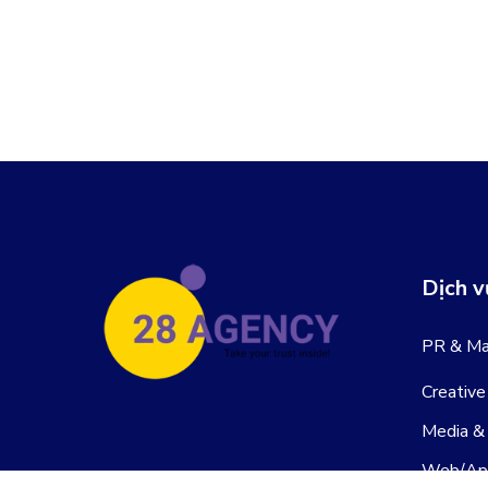
Dịch v
PR & Ma
Creative
Media &
Web/Ap