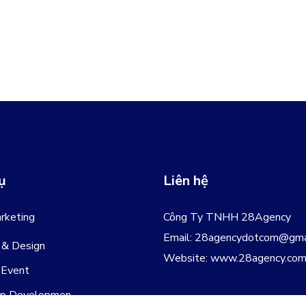
ụ
Liên hệ
rketing
Công Ty TNHH 28Agency
Email:
28agencydotcom@gma
 & Design
Website:
www.28agency.co
 Event
p Developmen