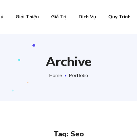
hủ
Giới Thiệu
Giá Trị
Dịch Vụ
Quy Trình
Archive
Home
Portfolio
Tag:
Seo