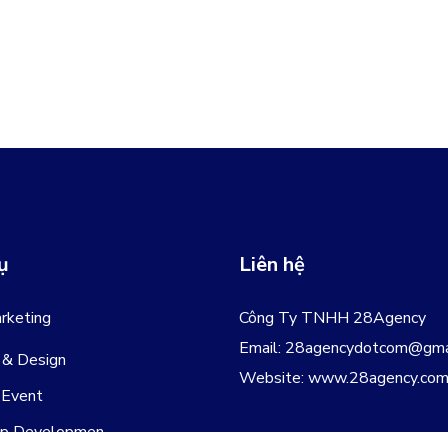
ụ
Liên hệ
rketing
Công Ty TNHH 28Agency
Email:
28agencydotcom@gma
 & Design
Website:
www.28agency.co
 Event
p Developmen