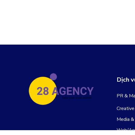
Dịch v
PR & Ma
Creative
Media &
Web/Ap